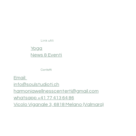
Link utili
Yoga
News & Eventi
Contatti
Email:
info@soulstudioti.ch
harmoniawellnesscenterti@gmail.com
whatsapp +41 77 413 64 86
Vicolo Viganale 3, 6818 Melano (Valmara)