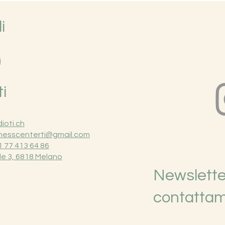
i
i
i
ioti.ch
nesscenterti@gmail.com
 77 413 64 86
le 3, 6818 Melano
Newsletter
contattam