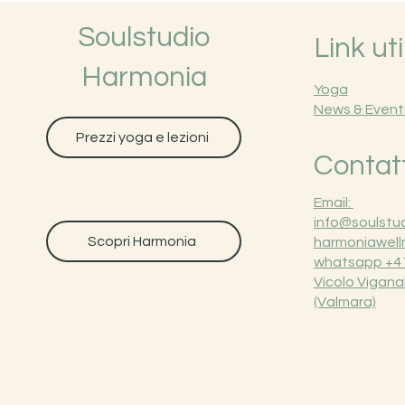
Soulstudio
Link util
Harmonia
Yoga
News & Event
Prezzi yoga e lezioni
Contatt
Email:
info@soulstud
Scopri Harmonia
harmoniawell
whatsapp +41
Vicolo Vigana
(Valmara)