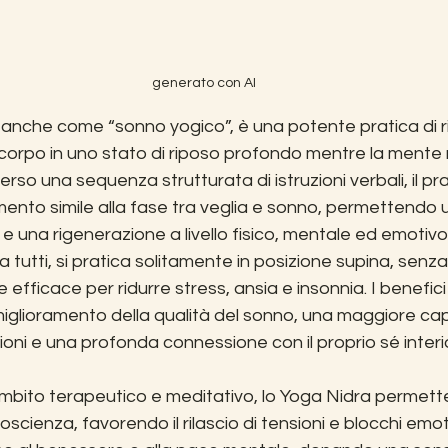
generato con AI
 anche come “sonno yogico”, è una potente pratica di 
 corpo in uno stato di riposo profondo mentre la mente r
rso una sequenza strutturata di istruzioni verbali, il pr
samento simile alla fase tra veglia e sonno, permettendo un
e una rigenerazione a livello fisico, mentale ed emotiv
a tutti, si pratica solitamente in posizione supina, senza 
efficace per ridurre stress, ansia e insonnia. I benefici
iglioramento della qualità del sonno, una maggiore cap
oni e una profonda connessione con il proprio sé interi
ambito terapeutico e meditativo, lo Yoga Nidra permette
 coscienza, favorendo il rilascio di tensioni e blocchi emot