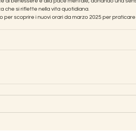
ce al benessere e alla pace mentale, donando una sens
che si riflette nella vita quotidiana.
o per scoprire i nuovi orari da marzo 2025 per praticare