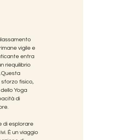
rilassamento 
imane vigile e 
aticante entra 
 riequilibrio 
o.Questa 
sforzo fisico, 
 dello Yoga 
acità di 
ore.
 di esplorare 
ivi. È un viaggio 