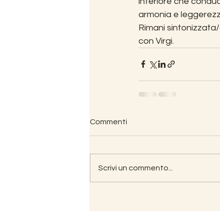
interiore che condu
armonia e leggerezza 
Rimani sintonizzata/
con Virgi.
Commenti
Scrivi un commento...