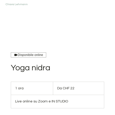
Chiara Lehmann
Disponibile online
Yoga nidra
Da
22
1 ora
1
Da CHF 22
franchi
svizzeri
o
r
Live online su Zoom e IN STUDIO