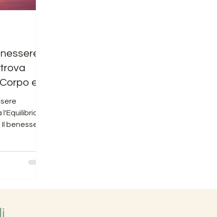
enessere
itrova
a Corpo e
ssere
 l'Equilibrio
 Il benessere
biettivo che
i