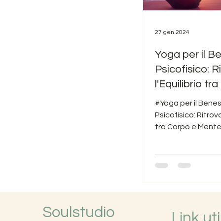
27 gen 2024
Yoga per il B
Psicofisico: R
l'Equilibrio tr
Mente
#Yoga per il Bene
Psicofisico: Ritrova
tra Corpo e Mente
psicofisico è un o
molti di noi...
Soulstudio
Link util