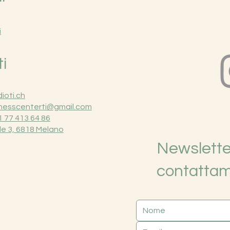
i
i
ioti.ch
nesscenterti@gmail.com
 77 413 64 86
le 3, 6818 Melano
Newsletter
contattam