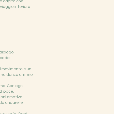
ho capito che
 viaggio interiore
 dialogo
ccade:
ni movimento è un
rna danza al ritmo
lma. Con ogni
di pace.
sioni emotive.
ndo andare le
 stesso/a. Ogni