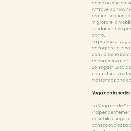
bambino che cres
Attraverso movimen
pratica sostiene i
migliorare la mobil
fondamentale per c
parto.
La pratica di yog
accogliere le emo
con il proprio bamb
donna, senza forza
Lo Yoga in Gravid
centratura e nutr
trasformazione co
Yoga con la sedia 
Lo Yoga con la Sed
indipendentemente
possibile eseguire 
consapevolezza del