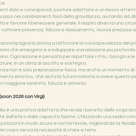
ce.
ti dolci e consapevoli, posture adattate e un lavoro attento 
l corpo nei cambiamenti fisici della gravidanza, aiutando ad all
ità e favorire il benessere generale. Il respiro diventa uno str
oltivare presenza, fiducia e rilassamento, risorse preziose an
a accompagna la donna a rafforzare la consapevolezza del pr
zioni che emergono e a sviluppare una relazione più profonda
ino. Ogni lezione è pensata per rispettare i ritmi, i bisogni e le 
ture, in un clima di ascolto e sostegno.
anza non è solo preparazione fisica, ma anche un momento di 
imento emotivo, che aiuta la futura mamma a vivere questo pe
n maggiore serenità, fiducia e armonia.
(soon 2026 con Virgi)
ia è una pratica adattata che rende i benefici dello yoga acces
 dall’età o dalle capacità fisiche. Utilizzando una sedia com
posizioni in modo sicuro e confortevole, migliorando la flessibili
 corpo senza la necessità di stare a terra.