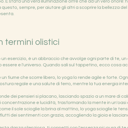
po. È stata una vera illuminazione oltre che ad un vero onore: 
questo, sempre, per aiutare gli altri a scoprire la bellezza del
esenta.
 termini olistici
o un esercizio, è un abbraccio che avvolge ogni parte di te, un
uo essere e l'universo. Quando sali sul tappetino, ecco cosa a
un fiume che scorre libero, lo yoga lo rende agile e forte. Og
stura regale e una salute di ferro, mentre la tua energia inte
e onde dei pensieri si placano, lasciando spazio a un mare di ca
vi concentrazione e lucidità, trasformando la mente in un'oasi 
 come il sole scioglie la brina al mattino, lo yoga scioglie le ten
 flutti dei sentimenti con grazia, accogliendo la gioia e lascia
uesta danza silenziosa, ti connetti con l'essenza più pura di te