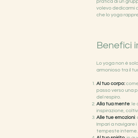
pratica di un grup
volevo dedicarmi a 
che lo yoga rappr
Benefici in
​Lo yoga non è sol
armonioso tra il t
Al tuo corpo:
come 
passo verso una po
del respiro.
Alla tua mente
: l
inspirazione, colti
Alle tue emozioni
:
Impari a navigare i
tempeste interne.
Al tuo spirito
: in q