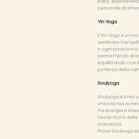
Baby, esploreremo 
personale di armon
Yin Yoga
Il Yin Yoga è un in
sembrare tranquill
in ogni posa invita
permettendo di lav
equilibrando così i
potenza della cal
Soulyoga
Soulyoga è il mio 
vita e la mia auten
tra energia e rilas
l'autenticità della
coscienza.
Prova Soulyoga ed