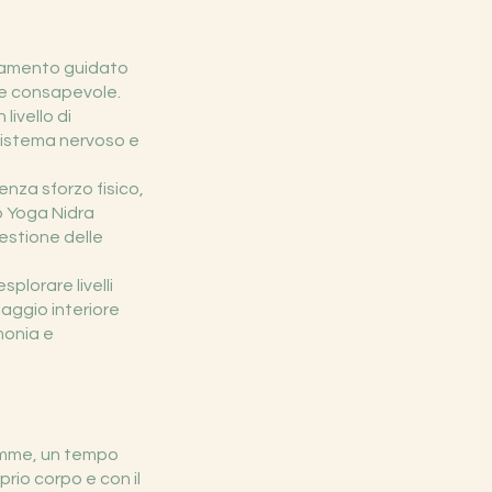
ssamento guidato
e e consapevole.
livello di
 sistema nervoso e
enza sforzo fisico,
lo Yoga Nidra
estione delle
plorare livelli
iaggio interiore
monia e
mamme, un tempo
rio corpo e con il