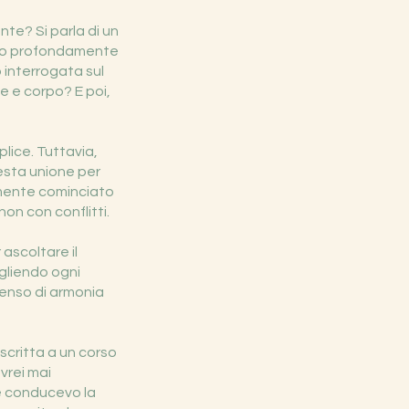
te? Si parla di un
pito profondamente
 interrogata sul
e e corpo? E poi,
ice. Tuttavia,
esta unione per
lmente cominciato
on con conflitti.
ascoltare il
ogliendo ogni
senso di armonia
scritta a un corso
vrei mai
re conducevo la