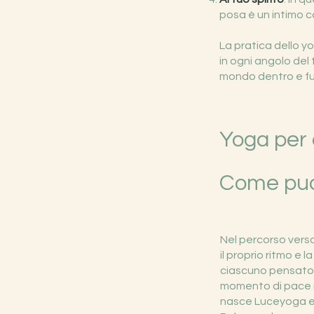
posa è un intimo co
La pratica dello y
in ogni angolo del 
mondo dentro e fuo
Yoga per 
Come puo
Nel percorso verso 
il proprio ritmo e l
ciascuno pensato p
momento di pace ne
nasce Luceyoga e, 