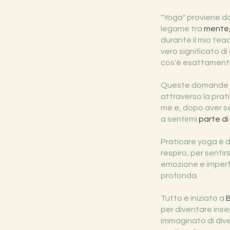
"Yoga" proviene da
legame tra
mente,
durante il mio tea
vero significato d
cos'è esattamente
Queste domande no
attraverso la prat
me e, dopo aver s
a sentirmi
parte di
Praticare yoga è d
respiro, per sentir
emozione e imperfe
profonda.
Tutto è iniziato a
B
per diventare inse
immaginato di dive