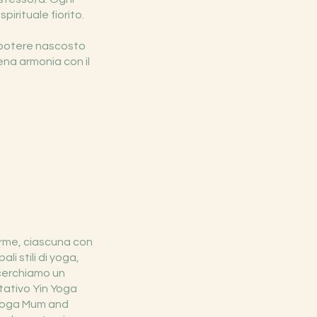
pirituale fiorito.
l potere nascosto
iena armonia con il
forme, ciascuna con
li stili di yoga,
 cerchiamo un
tativo Yin Yoga
o Yoga Mum and