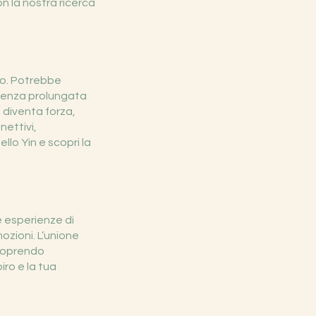
n la nostra ricerca
cio. Potrebbe
anenza prolungata
e diventa forza,
nettivi,
llo Yin e scopri la
e esperienze di
mozioni. L’unione
scoprendo
iro e la tua