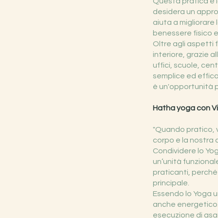
Questa pratica è i
desidera un approc
aiuta a migliorare 
benessere fisico 
Oltre agli aspetti
interiore, grazie 
uffici, scuole, ce
semplice ed effica
è un'opportunità pe
Hatha yoga con Virg
"Quando pratico, 
corpo e la nostra 
Condividere lo Yog
un’unità funzionale
praticanti, perché
principale.
Essendo lo Yoga una
anche energetico. L
esecuzione di as