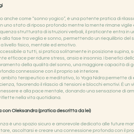
gi
to anche come “sonno yogico”, è una potente pratica di rila
 in uno stato di riposo profondo mentre la mente rimane vigil
enza strutturata di istruzioni verbali, il praticante entra in un 
e alla fase tra veglia e sonno, permettendo un riequilibrio del
a livello fisico, mentale ed emotivo.
cessibile a tutti, si pratica solitamente in posizione supina, s
e efficace per ridurre stress, ansia e insonnia. I benefici del
oramento della qualità del sonno, una maggiore capacità di g
fonda connessione con il proprio sé interiore.
n ambito terapeutico e meditativo, lo Yoga Nidra permette di es
ienza, favorendo il rilascio di tensioni e blocchi emotivi. È un v
nessere e alla pace mentale, donando una sensazione di ar
iflette nella vita quotidiana.
 con Oleksandra (pratica descritta da lei)
anza è uno spazio sicuro e amorevole dedicato alle future 
ntare, ascoltarsi e creare una connessione profonda con il prop