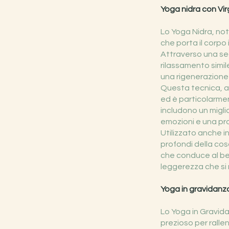
Yoga nidra con Vir
Lo Yoga Nidra, no
che porta il corpo
Attraverso una sequ
rilassamento simil
una rigenerazione 
Questa tecnica, ac
ed è particolarment
includono un migli
emozioni e una pro
Utilizzato anche i
profondi della cosc
che conduce al be
leggerezza che si r
Yoga in gravidanza
Lo Yoga in Gravid
prezioso per ralle