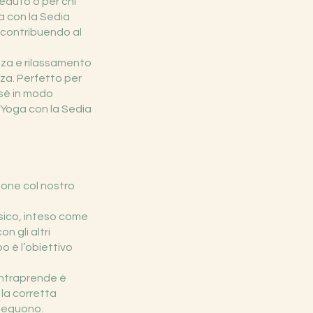
seduto o per chi
a con la Sedia
, contribuendo al
nza e rilassamento
zza. Perfetto per
 sé in modo
o Yoga con la Sedia
ione col nostro
isico, inteso come
n gli altri
o è l’obiettivo
 intraprende è
 la corretta
seguono.