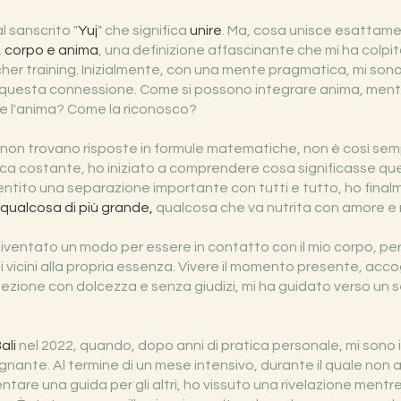
l sanscrito "
Yuj
" che significa
unire
. Ma, cosa unisce esattamen
 corpo e anima
, una definizione affascinante che mi ha col
cher training. Inizialmente, con una mente pragmatica, mi sono
i questa connessione. Come si possono integrare anima, ment
 l'anima? Come la riconosco?
n trovano risposte in formule matematiche, non è così sempl
ica costante, ho iniziato a comprendere cosa significasse qu
entito una separazione importante con tutti e tutto, ho fina
 qualcosa di più grande,
qualcosa che va nutrita con amore e n
iventato un modo per essere in contatto con il mio corpo, per 
si vicini alla propria essenza. Vivere il momento presente, acc
zione con dolcezza e senza giudizi, mi ha guidato verso un 
ali
nel 2022, quando, dopo anni di pratica personale, mi sono i
gnante. Al termine di un mese intensivo, durante il quale non a
ntare una guida per gli altri, ho vissuto una rivelazione ment