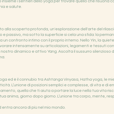
insieme i sentieri dello yoga per trovare quello che risuona co
ia e salute.
vito alla scoperta profonda, un'esplorazione dell'arte del rilas
o e passivo, ma sotto la superficie si cela una sfida: la perm
 a un confronto intimo con il proprio interno. Nello Yin, la quiet
orare intensamente su articolazioni, legamenti e tessuti con
l nostro dinamico e attivo Yang. Ascolta il sussurro silenzioso de
ma.
yoga ed è il connubio tra Ashtanga Vinyasa, Hatha yoga, le mi
ticità. L’unione di posizioni semplici e complesse, di vita e di e
samento, quella che ti aiuta a portare la luce nella tua vita ri
 tua anima, giorno dopo giorno. L’unione tra corpo, mente, resp
 entra ancora di più nel mio mondo.