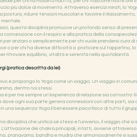
deale per chi ha mobilità ridotta, per chi trascorre molte ore 
cio più dolce al movimento. Attraverso esercizi mirati, lo Yog
la postura, ridurre tensioni muscolari e favorire il rilassamento
e mentale.
 fisici, questa disciplina promuove un profondo senso di prese
alla connessione con il respiro e alla pratica della consapevole
ntri per anziani o semplicemente per chi vuole prendersi cura di
ce o per chi ha diverse difficoltà a praticare sul tappetino, l
r ritrovare equilibrio, vitalità e serenità nella quotidianità.
i (pratica descritta da lei)
vivo e propongo lo Yoga come un viaggio. Un viaggio in comun
anima, dentro noi stessi.
a è per me sempre un’esperienza di relazione sia col nostro f
 dove ogni sua parte genera connessioni con altre parti, sia co
 in una sequenza Yoga il benessere psicofisico di tutto il grupp
 disciplina che unifica sé stessi e l'universo, il viaggio che si
’attivazione dei chakra principali, infatti, avviene attraverso
ana, pranayama, bandha e mudra che armoniosamente si sus