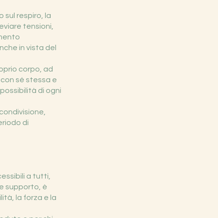
sul respiro, la
eviare tensioni,
umento
che in vista del
oprio corpo, ad
 con sé stessa e
possibilità di ogni
condivisione,
riodo di
sibili a tutti,
e supporto, è
tà, la forza e la