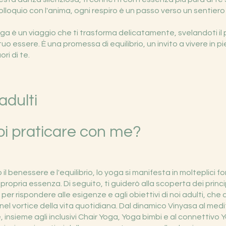
lloquio con l'anima, ogni respiro è un passo verso un sentiero s
oga è un viaggio che ti trasforma delicatamente, svelandoti i
tuo essere. È una promessa di equilibrio, un invito a vivere in p
ri di te.
adulti
i praticare con me?
il benessere e l'equilibrio, lo yoga si manifesta in molteplici 
a propria essenza. Di seguito, ti guiderò alla scoperta dei principa
er rispondere alle esigenze e agli obiettivi di noi adulti, che
l vortice della vita quotidiana. Dal dinamico Vinyasa al medi
insieme agli inclusivi Chair Yoga, Yoga bimbi e al connettiv