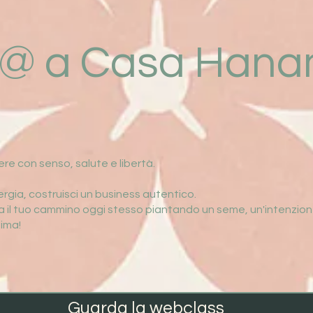
@ a Casa Hana
re con senso, salute e libertà.
energia, costruisci un business autentico.
ia il tuo cammino oggi stesso piantando un seme, un'intenzion
sima!
Guarda la webclass