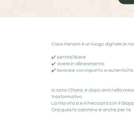
Casa Hanami è un luogo digitale (e non
✔️ sentirsi libere
✔️ vivere in allineamento
✔️ lavorare con impatto e autenticità
Io sono Chiara, e dopo anni nella cre
trasformativo.
La mia vita si è intrecciata con il Gi
Ora questo cammino è anche per te.