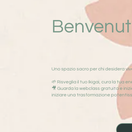
Benvenut
Uno spazio sacro per chi desidera vive
🌱 Risveglia il tuo Ikigai, cura la tua 
🎥 Guarda la webclass gratuita e iniz
iniziare una trasformazione potentis