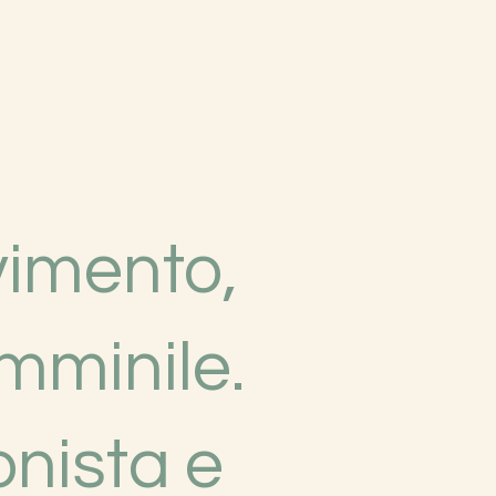
vimento,
mminile.
onista e