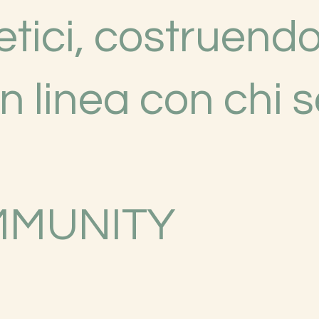
etici, costruend
n linea con chi s
MMUNITY