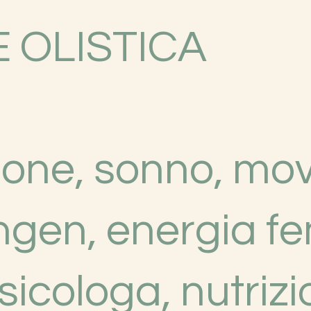
E OLISTICA
ione, sonno, mo
gen, energia fe
psicologa, nutrizi