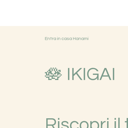
Entra in casa Hanami
🪷 IKIGAI
Riscopri il