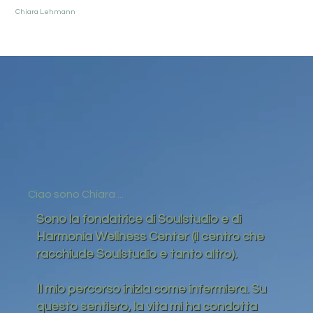
Chiara Lehmann
Ciao sono Chiara ...
Sono la fondatrice di Soulstudio e di
Harmonia Wellness Center (il centro che
racchiude Soulstudio e tanto altro).
Il mio percorso inizia come infermiera. Su
questo sentiero, la vita mi ha condotta