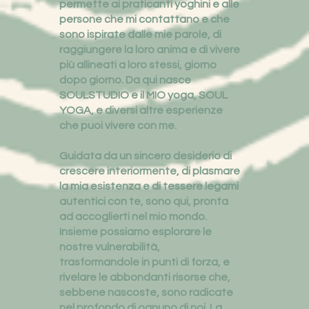
permette ai praticanti yoghini e alle
persone che mi contattano e che
sono ispirate dalle mie parole, di
raggiungere la loro anima e di vivere
più allineati a loro stessi, giorno
dopo giorno. Da qui nasce
SOULSTUDIO e il MIO yoga, SOUL
YOGA, e diversi altre esperienze
che puoi vivere con me.
Guidata da un sincero desiderio di
crescere interiormente, di plasmare
la mia esistenza e di tessere legami
autentici con te, sono qui, pronta
ad accoglierti nel mio mondo.
Insieme possiamo esplorare le
nostre vulnerabilità,
trasformandole in punti di forza, e
rivelare le abbondanti risorse che,
sebbene nascoste, sono radicate
nel profondo di ognuno di noi. La