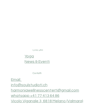
Link utili
Yoga
News & Eventi
Contatti
Email:
info@soulstudioti.ch
harmoniawellnesscenterti@gmail.com
whatsapp +41 77 413 64 86
Vicolo Viganale 3, 6818 Melano (Valmara)