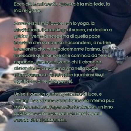
Ecco ciò in cui credo. Questa è la mia fede, la
mia religione.
Attraverso il mio lavoro con lo yoga, la
mindfulness, il coaching e il suono, mi dedico a
guidarti verso la scoperta di quella pace
interiore che sa spesso nascondersi, a nutrire
la serenità che culla dolcemente l'anima, e a
innescare quell'amore che comincia da te e si
espande, generoso, verso chi ti circonda
aiutandoti a creare una vita nella quale
effettivamente tu sei felice (qualsiasi sia il
significato di felicità per te).
Unisciti a me in questo percorso di luce, e
insieme scopriremo come l'armonia interna può
trasformarsi in un'opera d'arte vivente, un inno
quotidiano all'amore per noi stessi e per il
mondo che ci abbraccia.