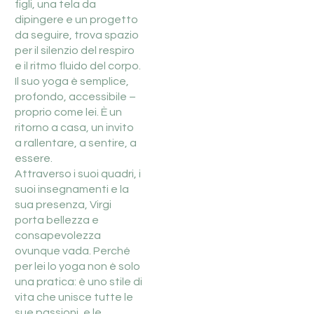
figli, una tela da
dipingere e un progetto
da seguire, trova spazio
per il silenzio del respiro
e il ritmo fluido del corpo.
Il suo yoga è semplice,
profondo, accessibile –
proprio come lei. È un
ritorno a casa, un invito
a rallentare, a sentire, a
essere.
Attraverso i suoi quadri, i
suoi insegnamenti e la
sua presenza, Virgi
porta bellezza e
consapevolezza
ovunque vada. Perché
per lei lo yoga non è solo
una pratica: è uno stile di
vita che unisce tutte le
sue passioni, e le