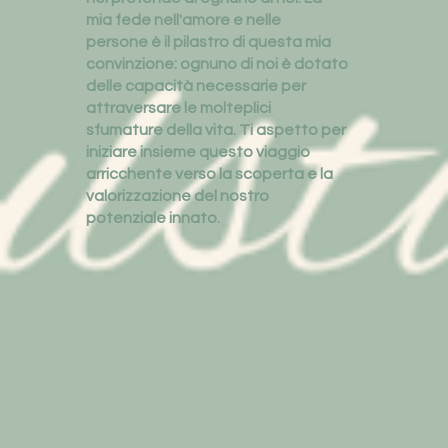
mia fede nell'amore e nelle
persone è il pilastro di questa mia
convinzione: ognuno di noi è dotato
delle capacità necessarie per
attraversare le molteplici
sfumature della vita. Ti aspetto per
iniziare insieme questo viaggio
arricchente verso la scoperta e la
valorizzazione del nostro
potenziale innato.