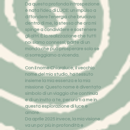
Da questa profonda introspezione
è nata l'idea di LUCE: un impulso a
diffondere l'energia che bruciava
dentro di me, la stessa che ora mi
spinge a condividere e sostenere
gli altri. È la realizzazione che tutti
noi siamo connessi, parte di un
mondo che può prosperare solo se
ci sorreggiamo a vicenda.
Con il nome Chiaraluce, il vecchio
nome del mio studio, ho tessuto
insieme la mia essenza e la mia
missione Questo nome è diventato
simbolo di un viaggio che continua
e di un invito a te, per unirti a me in
questa esplorazione di luce e
amore.
Da aprile 2025 invece, la mia visione
va un po' più in profondità e