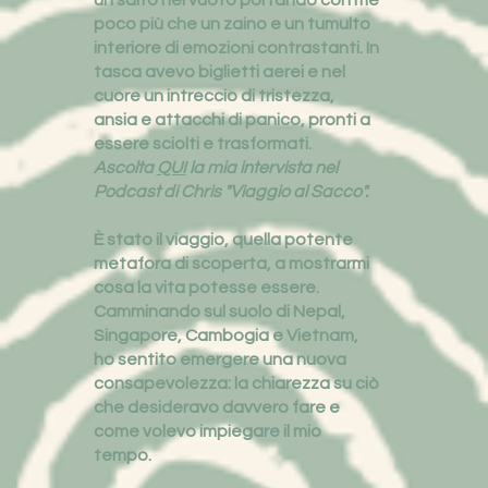
poco più che un zaino e un tumulto
interiore di emozioni contrastanti. In
tasca avevo biglietti aerei e nel
cuore un intreccio di tristezza,
ansia e attacchi di panico, pronti a
essere sciolti e trasformati.
Ascolta
QUI
la mia intervista nel
Podcast di Chris "Viaggio al Sacco".
È stato il viaggio, quella potente
metafora di scoperta, a mostrarmi
cosa la vita potesse essere.
Camminando sul suolo di Nepal,
Singapore, Cambogia e Vietnam,
ho sentito emergere una nuova
consapevolezza: la chiarezza su ciò
che desideravo davvero fare e
come volevo impiegare il mio
tempo.