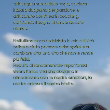
all'insegnamento dello yoga, carriera
iniziata dapprima per passione, e
all'incontro con l'health coaching,
coltivando il sogno di un benessere
olistico.
Nell'ultimo anno ho iniziato la mia attività
online e aiuto persone a riscoprirsi e a
cambiare vita, una vita che non le rende
più felici.
Reputo di fondamentale importanza
vivere l'unica vita che abbiamo in
allineamento con le nostre emozioni, la
nostra anima e il nostro intuito.