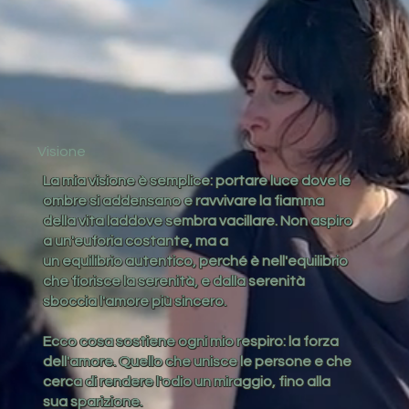
Visione
La mia visione è semplice: portare luce dove le
ombre si addensano e ravvivare la fiamma
della vita laddove sembra vacillare. Non aspiro
a un'euforia costante, ma a
un equilibrio autentico, perché è nell'equilibrio
che fiorisce la serenità, e dalla serenità
sboccia l'amore più sincero.
Ecco cosa sostiene ogni mio respiro: la forza
dell'amore. Quello che unisce le persone e che
cerca di rendere l'odio un miraggio, fino alla
sua sparizione.