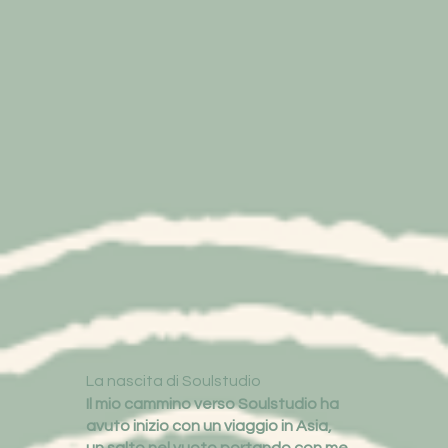
La nascita di Soulstudio
Il mio cammino verso Soulstudio ha
avuto inizio con un viaggio in Asia,
un salto nel vuoto portando con me