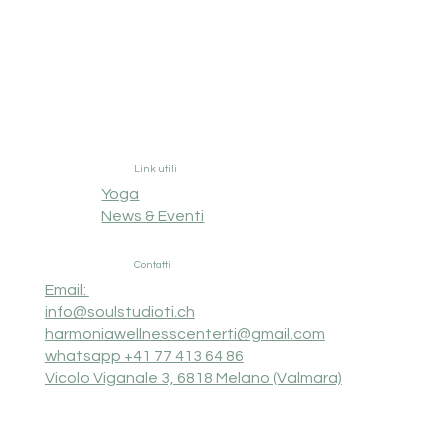
Link utili
Yoga
News & Eventi
Contatti
Email:
info@soulstudioti.ch
harmoniawellnesscenterti@gmail.com
whatsapp +41 77 413 64 86
Vicolo Viganale 3, 6818 Melano (Valmara)