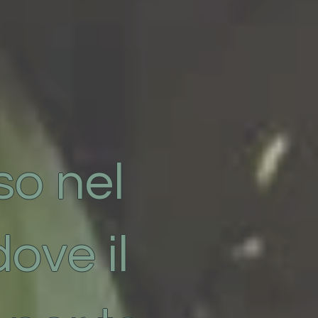
o nel
dove il