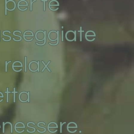
 per te
passeggiate
 relax
etta
enessere.