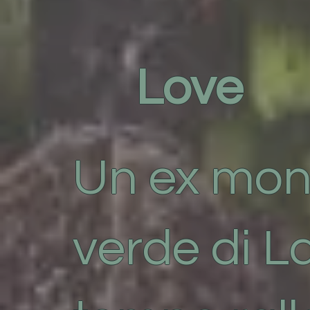
Love
Un ex mon
verde di La