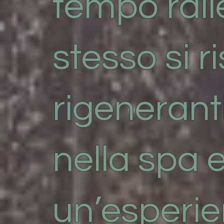
tempo rall
stesso si r
rigenerant
nella spa e
un’esperie