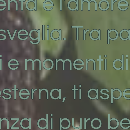
enta e l’amore
isveglia. Tra 
i e momenti di
sterna, ti asp
nza di puro b