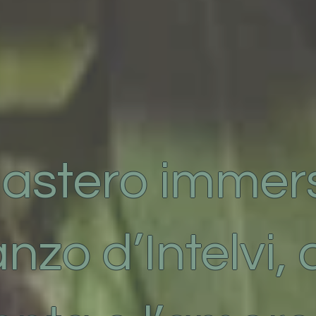
astero immers
nzo d’Intelvi, 