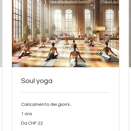
Soul yoga
Caricamento dei giorni...
1 ora
Da
Da CHF 22
22
franchi
svizzeri