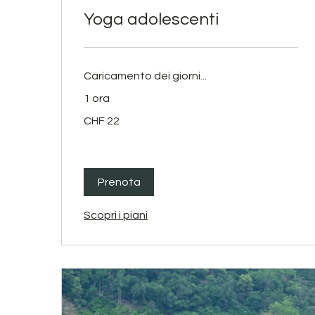
Yoga adolescenti
Caricamento dei giorni...
1 ora
22
CHF 22
franchi
svizzeri
Prenota
Scopri i piani