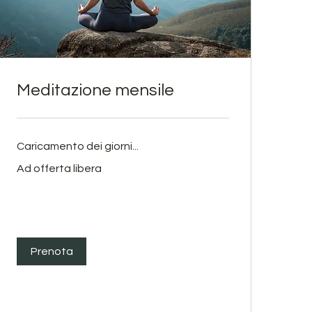
Meditazione mensile
Caricamento dei giorni...
Ad
Ad offerta libera
offerta
libera
Prenota