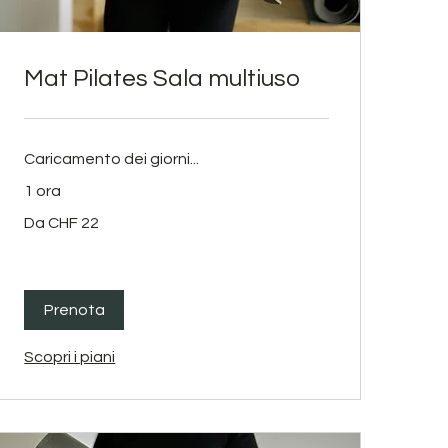
Mat Pilates Sala multiuso
Caricamento dei giorni...
1 ora
Da
Da CHF 22
22
franchi
svizzeri
Prenota
Scopri i piani