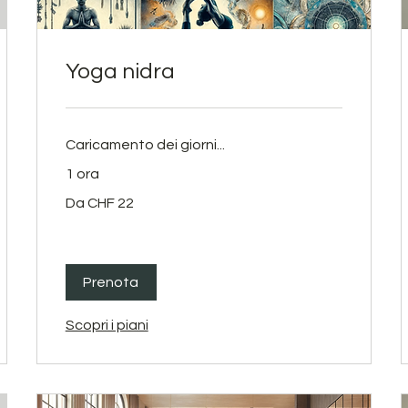
Yoga nidra
Caricamento dei giorni...
1 ora
Da
Da CHF 22
22
franchi
svizzeri
Prenota
Scopri i piani