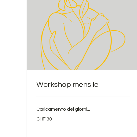
Workshop mensile
Caricamento dei giorni...
30
CHF 30
franchi
svizzeri