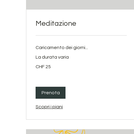
Meditazione
Caricamento dei giorni...
La durata varia
25
CHF 25
franchi
svizzeri
Prenota
Scopri i piani