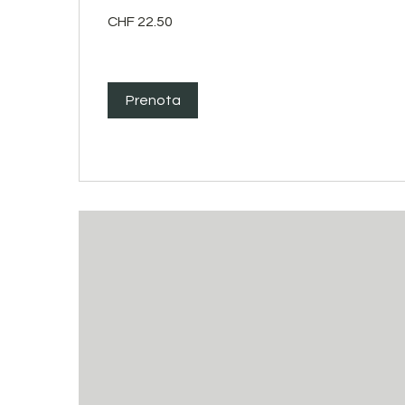
22.50
CHF 22.50
franchi
svizzeri
Prenota