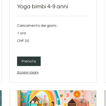
Yoga bimbi 4-9 anni
Caricamento dei giorni...
1 ora
20
CHF 20
franchi
svizzeri
Prenota
Scopri i piani