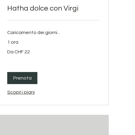
Hatha dolce con Virgi
Caricamento dei giorni...
1 ora
Da
Da CHF 22
22
franchi
svizzeri
Prenota
Scopri i piani