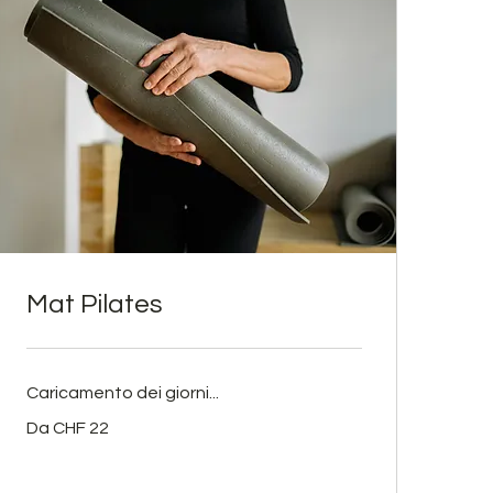
Mat Pilates
Caricamento dei giorni...
Da
Da CHF 22
22
franchi
svizzeri