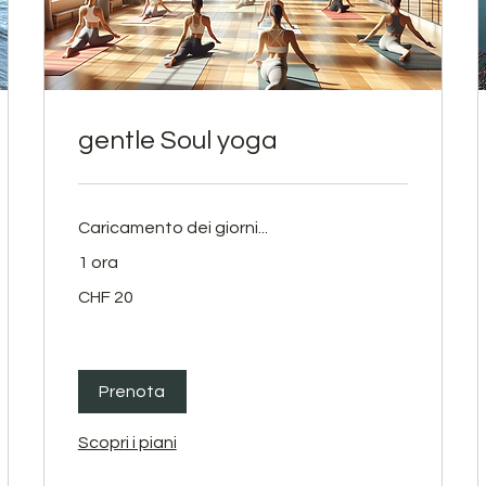
gentle Soul yoga
Caricamento dei giorni...
1 ora
20
CHF 20
franchi
svizzeri
Prenota
Scopri i piani